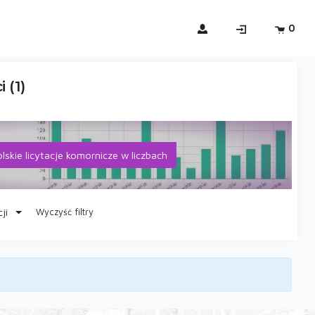
0
 (1)
lskie licytacje komornicze w liczbach
ji
Wyczyść filtry