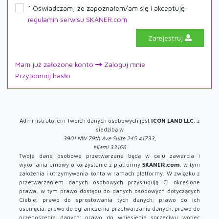
* Oświadczam, że zapoznałem/am się i akceptuję
regulamin serwisu SKANER.com
Zarejestruj
Mam już założone konto
Zaloguj mnie
Przypomnij hasło
Administratorem Twoich danych osobowych jest
ICON LAND LLC
, z
siedzibą w
3901 NW 79th Ave Suite 245 #1733,
Miami 33166
Twoje dane osobowe przetwarzane będą w celu zawarcia i
wykonania umowy o korzystanie z platformy
SKANER.com
, w tym
założenia i utrzymywania konta w ramach platformy. W związku z
przetwarzaniem danych osobowych przysługują Ci określone
prawa, w tym prawo dostępu do danych osobowych dotyczących
Ciebie; prawo do sprostowania tych danych; prawo do ich
usunięcia; prawo do ograniczenia przetwarzania danych; prawo do
przenoszenia danych; prawo do wniesienia sprzeciwu wobec