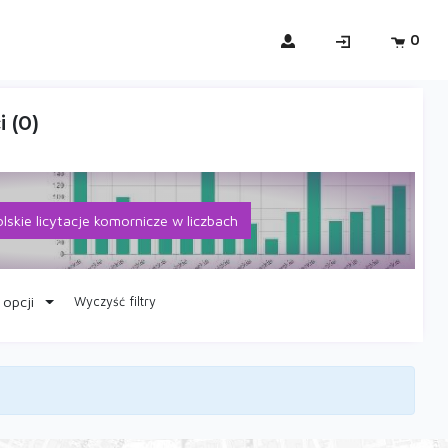
0
 (0)
lskie licytacje komornicze w liczbach
 opcji
Wyczyść filtry