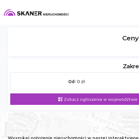
Ceny 
Zakre
Od:
0 zł
Zobacz ogłoszenia w województwie 
Wyszukaj położenie nieruchomości w naszej interaktywnej 