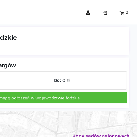
0
ódzkie
targów
Do:
0 zł
 mapę ogłoszeń w województwie łódzkie
Kody sądów rejonowych