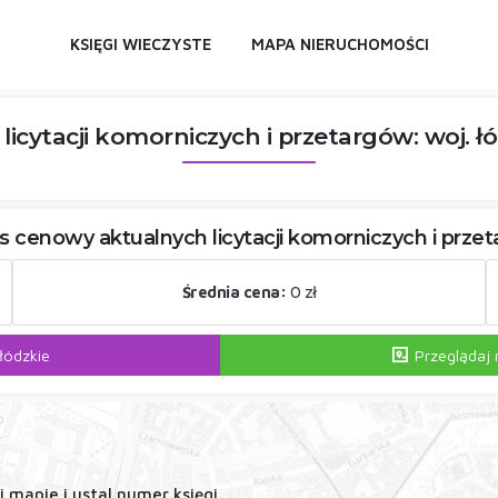
KSIĘGI WIECZYSTE
MAPA NIERUCHOMOŚCI
licytacji komorniczych i przetargów: woj. ł
s cenowy aktualnych licytacji komorniczych i prze
Średnia cena:
0 zł
łódzkie
Przeglądaj
mapie i ustal numer księgi