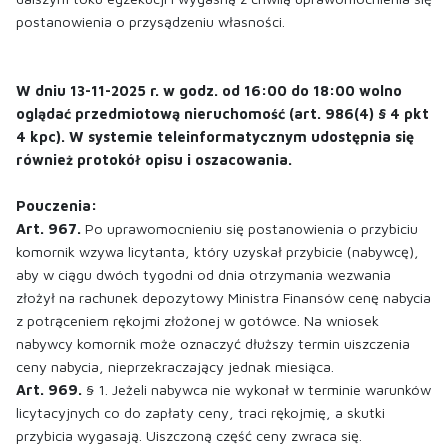
postanowienia o przysądzeniu własności.
W dniu 13-11-2025 r. w godz. od 16:00 do 18:00 wolno
oglądać przedmiotową nieruchomość (art. 986(4) § 4 pkt
4 kpc). W systemie teleinformatycznym udostępnia się
również protokół opisu i oszacowania.
Pouczenia:
Art. 967.
Po uprawomocnieniu się postanowienia o przybiciu
komornik wzywa licytanta, który uzyskał przybicie (nabywcę),
aby w ciągu dwóch tygodni od dnia otrzymania wezwania
złożył na rachunek depozytowy Ministra Finansów cenę nabycia
z potrąceniem rękojmi złożonej w gotówce. Na wniosek
nabywcy komornik może oznaczyć dłuższy termin uiszczenia
ceny nabycia, nieprzekraczający jednak miesiąca.
Art. 969.
§ 1. Jeżeli nabywca nie wykonał w terminie warunków
licytacyjnych co do zapłaty ceny, traci rękojmię, a skutki
przybicia wygasają. Uiszczoną część ceny zwraca się.