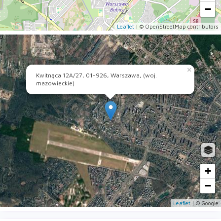
−
Leaflet
| © OpenStreetMap contributors
×
Kwitnąca 12A/27, 01-926, Warszawa, (woj.
mazowieckie)
+
−
Leaflet
| © Google