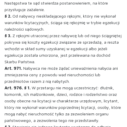
Następstwa te sąd stwierdza postanowieniem, na które
przysługuje zażalenie.
§ 2.
Od nabywcy nieskładającego rękojmi, który nie wykonał
warunków licytacyjnych, ściąga się rękojmię w trybie egzekucji
należności sądowych.
§ 3.
Z rękojmi utraconej przez nabywcę lub od niego ściągniętej
pokrywa się koszty egzekucji związane ze sprzedażą, a reszta
wchodzi w skład sumy uzyskanej w egzekucji albo jeżeli
egzekucja została umorzona, jest przelewana na dochód
Skarbu Państwa.
Art. 971.
Nabywca nie może żądać unieważnienia nabycia ani
zmniejszenia ceny z powodu wad nieruchomości lub
przedmiotów razem z nią nabytych.
Art. 976. § 1.
W przetargu nie mogą uczestniczyć: dłużnik,
komornik, ich małżonkowie, dzieci, rodzice i rodzeństwo oraz
osoby obecne na licytacji w charakterze urzędowym, licytant,
który nie wykonał warunków poprzedniej licytacji, osoby, które
mogą nabyć nieruchomość tylko za zezwoleniem organu
państwowego, a zezwolenia tego nie przedstawiły.
§ 2.
Stawienie się jednego licytanta wystarcza do odbycia