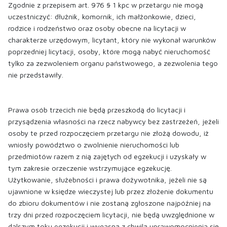
Zgodnie z przepisem art. 976 § 1 kpc w przetargu nie mogą
uczestniczyć: dłużnik, komornik, ich małżonkowie, dzieci,
rodzice i rodzeństwo oraz osoby obecne na licytacji w
charakterze urzędowym, licytant, który nie wykonał warunków
poprzedniej licytacji, osoby, które mogą nabyć nieruchomość
tylko za zezwoleniem organu państwowego, a zezwolenia tego
nie przedstawiły.
Prawa osób trzecich nie będą przeszkodą do licytacji i
przysądzenia własności na rzecz nabywcy bez zastrzeżeń, jeżeli
osoby te przed rozpoczęciem przetargu nie złożą dowodu, iż
wniosły powództwo o zwolnienie nieruchomości lub
przedmiotów razem z nią zajętych od egzekucji i uzyskały w
tym zakresie orzeczenie wstrzymujące egzekucję.
Użytkowanie, służebności i prawa dożywotnika, jeżeli nie są
ujawnione w księdze wieczystej lub przez złożenie dokumentu
do zbioru dokumentów i nie zostaną zgłoszone najpóźniej na
trzy dni przed rozpoczęciem licytacji, nie będą uwzględnione w
dalszym toku egzekucji i wygasną z chwilą uprawomocnienia się