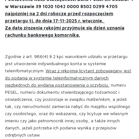
w Warszawie 39 1020 1042 0000 8502 0299 4705
najpóźniej na 2 dni robocze przed rozpoczęciem
przetargu tj. do dnia 17-11-2025 r. włącznie.
Za datę złożenia rękojmi przyjmuje się dzień uznania
rachunku bankowego komornika.
Zgodnie z art. 986(4) § 2 kpc warunkiem udziału w przetargu
jest utworzenie indywidualnego konta w systemie
teleinfomatycznym.
Wraz z rękojmią licytant zobowiązany jest
do podania w systemie teleinformatycznym danych
niezbędnych do wydania postanowienia o przybiciu:
numeru
PESEL, numeru dokumentu stwierdzającego tożsamość i
oświadczenia, czy pozostaje w związku małżeńskim, a jeżeli
tak, czy nieruchomość zamierza nabyć do majątku wspólnego
czy osobistego, oraz do wskazania, czy licytuje we własnym
imieniu czy jako pełnomocnik innej osoby, a także innych
danych, jeżeli potrzeba ich podania wynika z przepisów
odrębnych ustaw.