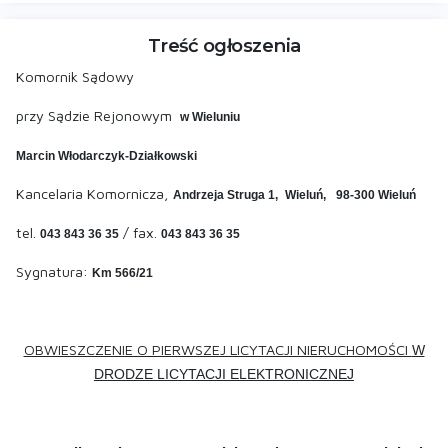
Treść ogłoszenia
Komornik Sądowy
przy Sądzie Rejonowym
w Wieluniu
Marcin Włodarczyk-Działkowski
Kancelaria Komornicza,
Andrzeja Struga 1,
Wieluń,
98-300 Wieluń
tel.
/ fax.
043 843 36 35
043 843 36 35
Sygnatura:
Km 566/21
OBWIESZCZENIE O PIERWSZEJ LICYTACJI NIERUCHOMOŚCI
W
DRODZE LICYTACJI ELEKTRONICZNEJ