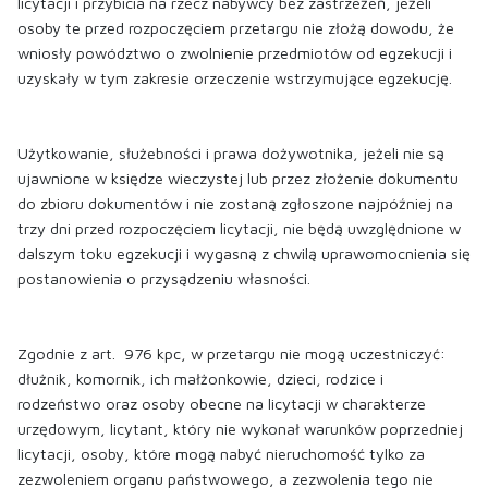
licytacji i przybicia na rzecz nabywcy bez zastrzeżeń, jeżeli
osoby te przed rozpoczęciem przetargu nie złożą dowodu, że
wniosły powództwo o zwolnienie przedmiotów od egzekucji i
uzyskały w tym zakresie orzeczenie wstrzymujące egzekucję.
Użytkowanie, służebności i prawa dożywotnika, jeżeli nie są
ujawnione w księdze wieczystej lub przez złożenie dokumentu
do zbioru dokumentów i nie zostaną zgłoszone najpóźniej na
trzy dni przed rozpoczęciem licytacji, nie będą uwzględnione w
dalszym toku egzekucji i wygasną z chwilą uprawomocnienia się
postanowienia o przysądzeniu własności.
Zgodnie z art. 976 kpc, w przetargu nie mogą uczestniczyć:
dłużnik, komornik, ich małżonkowie, dzieci, rodzice i
rodzeństwo oraz osoby obecne na licytacji w charakterze
urzędowym, licytant, który nie wykonał warunków poprzedniej
licytacji, osoby, które mogą nabyć nieruchomość tylko za
zezwoleniem organu państwowego, a zezwolenia tego nie