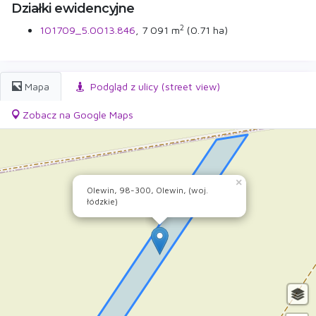
Działki ewidencyjne
2
101709_5.0013.846
, 7 091 m
(0.71 ha)
Mapa
Podgląd z ulicy (street view)
Zobacz na Google Maps
×
Olewin, 98-300, Olewin, (woj.
łódzkie)