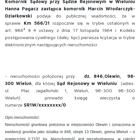
Komornik Sądowy przy Sądzie Rejonowym w Wieluniu
Hanna Pagacz zastępca komornik Marcin Włodarczyk-
Działkowski
podaje do publicznej wiadomości, że w
sprawie
Km 566/21
rozpocznie się w trybie ustalonym w
4
art. 986
§ 4
ustawy z dnia 17 listopada 1964 r. Kodeks
postępowania cywilnego (dalej: kpc)
pierwsza
licytacja w trybie
elektronicznym następujących nieruchomości:
- nieruchomości położonej przy
dz. 846,Olewin, 98-
300 Wieluń
, dla której
Sąd Rejonowy w Wieluniu
(adres:
ul.
Plac Jagielloński 1, Wieluń, 98-300 98-300
Wieluń)
prowadzi księgę wieczystą o
numerze
SR1W/xxxxxxxx/0
.
Opis nieruchomości:
Nieruchomość gruntowa położona w miejscowości Olewin i oznaczona w
ewidencji gruntów jako działka nr 846, obręb 13 Olewin, gmina Wieluń – o
powierzchni 0,7102 ha. Nieruchomość jest niezabudowana, w całości