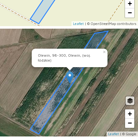
+
−
Leaflet
| © OpenStreetMap contributors
×
Olewin, 98-300, Olewin, (woj.
łódzkie)
+
−
Leaflet
| © Google