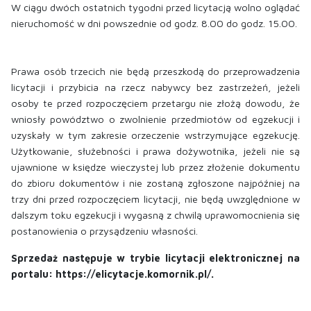
W ciągu dwóch ostatnich tygodni przed licytacją wolno oglądać
nieruchomość w dni powszednie od godz. 8.00 do godz. 15.00.
Prawa osób trzecich nie będą przeszkodą do przeprowadzenia
licytacji i przybicia na rzecz nabywcy bez zastrzeżeń, jeżeli
osoby te przed rozpoczęciem przetargu nie złożą dowodu, że
wniosły powództwo o zwolnienie przedmiotów od egzekucji i
uzyskały w tym zakresie orzeczenie wstrzymujące egzekucję.
Użytkowanie, służebności i prawa dożywotnika, jeżeli nie są
ujawnione w księdze wieczystej lub przez złożenie dokumentu
do zbioru dokumentów i nie zostaną zgłoszone najpóźniej na
trzy dni przed rozpoczęciem licytacji, nie będą uwzględnione w
dalszym toku egzekucji i wygasną z chwilą uprawomocnienia się
postanowienia o przysądzeniu własności.
Sprzedaż następuje w trybie licytacji elektronicznej na
portalu: https://elicytacje.komornik.pl/.