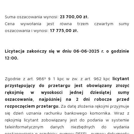
Suma oszacowania wynosi:
23 700,00 zł.
Cena wywołania jest równa trzem czwartym sumy
oszacowania i wynosi:
17 775,00 zł.
Licytacja zakończy się w dniu 06-06-2025 r. o godzinie
12:00.
Zgodnie z art. 986⁵ § 1 kpc w zw. z art. 962 kpc
licytant
przystępujący do przetargu jest obowiązany złożyć
rękojmię w wysokości jednej dziesiątej sumy
oszacowania, najpóźniej na 2 dni robocze przed
rozpoczęciem przetargu.
Za datę złożenia rękojmi przyjmuje
się dzień uznania rachunku bankowego komornika. Wraz z
rękojmią licytant zobowiązany jest do podania w systemie
teleinformatycznym danych niezbędnych do wydania
postanowienia o przybiciu: numeru PESEL, numeru dokumentu