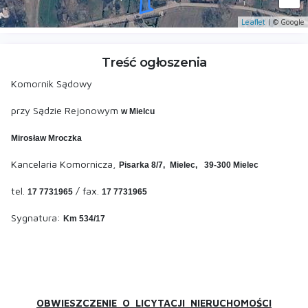
Leaflet
| © Google
Treść ogłoszenia
Komornik Sądowy
przy Sądzie Rejonowym
w Mielcu
Mirosław Mroczka
Kancelaria Komornicza,
Pisarka 8/7,
Mielec,
39-300 Mielec
tel.
/ fax.
17 7731965
17 7731965
Sygnatura:
Km 534/17
OBWIESZCZENIE O LICYTACJI NIERUCHOMOŚCI