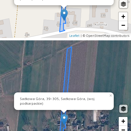
+
−
Leaflet
| © OpenStreetMap contributors
×
Sadkowa Góra, 39-305, Sadkowa Góra, (woj.
podkarpackie)
+
−