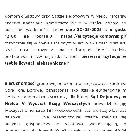
Komornik Sądowy przy Sądzie Rejonowym w Mielcu Mirosław
Mroczka Kancelaria Komornicza Nr V w Mielcu podaje do
publicznej wiadomości, że
w dniu 30-05-2025 r. o godz.
12:00 na portalu: https://elicytacje.komornik.pl/
rozpocznie się w trybie ustalonym w art. 986¹ i nast. oraz art.
952 i nast. ustawy z dnia 17 listopada 1964r. Kodeks
postępowania cywilnego (dalej: kpc),
pierwsza licytacja w
trybie licytacji elektronicznej:
nieruchomości
gruntowej położonej w miejscowości Sadkowa
Góra, gm. Borowa, oznaczonej jako działka ewidencyjna nr
129/2 o powierzchni 2600 m2, dla której
Sąd Rejonowy w
Mielcu V Wydział Ksiąg Wieczystych
prowadzi księgę
wieczystą o numerze TB1M/xxxxxxxx/3, stanowiącej własność
dłużnika: ********. Na przedmiotowej działce znajduje się
budynek gospodarczy w zabudowie wolnostojącej, o
powierzchni zabudowy 64,0 m2 i powierzchni użytkowej 49,64