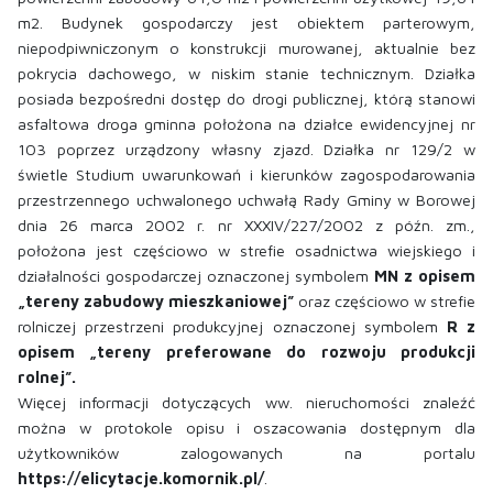
m2. Budynek gospodarczy jest obiektem parterowym,
niepodpiwniczonym o konstrukcji murowanej, aktualnie bez
pokrycia dachowego, w niskim stanie technicznym. Działka
posiada bezpośredni dostęp do drogi publicznej, którą stanowi
asfaltowa droga gminna położona na działce ewidencyjnej nr
103 poprzez urządzony własny zjazd. Działka nr 129/2 w
świetle Studium uwarunkowań i kierunków zagospodarowania
przestrzennego uchwalonego uchwałą Rady Gminy w Borowej
dnia 26 marca 2002 r. nr XXXIV/227/2002 z późn. zm.,
położona jest częściowo w strefie osadnictwa wiejskiego i
działalności gospodarczej oznaczonej symbolem
MN z opisem
„tereny zabudowy mieszkaniowej”
oraz częściowo w strefie
rolniczej przestrzeni produkcyjnej oznaczonej symbolem
R z
opisem „tereny preferowane do rozwoju produkcji
rolnej”.
Więcej informacji dotyczących ww. nieruchomości znaleźć
można w protokole opisu i oszacowania dostępnym dla
użytkowników zalogowanych na portalu
https://elicytacje.komornik.pl/
.