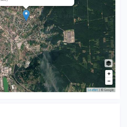
+
−
Leaflet
| © Google