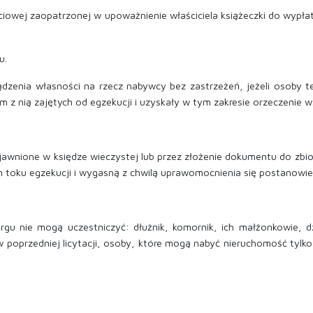
ciowej zaopatrzonej w upoważnienie właściciela książeczki do wyp
u.
sądzenia własności na rzecz nabywcy bez zastrzeżeń, jeżeli osoby 
z nią zajętych od egzekucji i uzyskały w tym zakresie orzeczenie 
ujawnione w księdze wieczystej lub przez złożenie dokumentu do zbi
m toku egzekucji i wygasną z chwilą uprawomocnienia się postanowie
gu nie mogą uczestniczyć: dłużnik, komornik, ich małżonkowie, dz
w poprzedniej licytacji, osoby, które mogą nabyć nieruchomość tyl