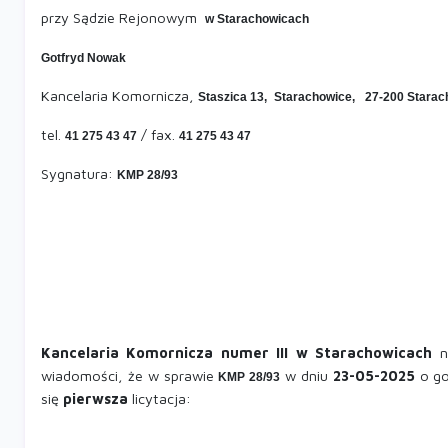
przy Sądzie Rejonowym
w Starachowicach
Gotfryd Nowak
Kancelaria Komornicza,
Staszica 13,
Starachowice,
27-200 Starac
tel.
/ fax.
41 275 43 47
41 275 43 47
Sygnatura:
KMP 28/93
Kancelaria Komornicza numer III w Starachowicach
na
wiadomości, że w sprawie
w dniu
23-05-2025
o g
KMP 28/93
się
pierwsza
licytacja: