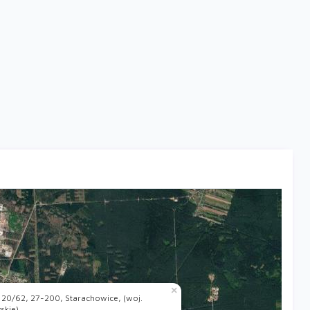
×
 20/62, 27-200, Starachowice, (woj.
skie)