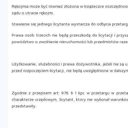
Rękojmia może być również złożona w książeczce oszczędnoś
sądu o utracie rękojmi.
Stawienie się jednego licytanta wystarcza do odbycia przetarg
Prawa osób trzecich nie będą przeszkodą do licytacji i przy
powództwo o zwolnienie nieruchomości lub przedmiotów razem 
Użytkowanie, służebności i prawa dożywotnika, jeżeli nie są 
przed rozpoczęciem licytacji, nie będą uwzględnione w dalszy
Zgodnie z przepisem art. 976 § 1 kpc w przetargu w przetar
charakterze urzędowym, licytant, który nie wykonał warunkó
przedstawiły.