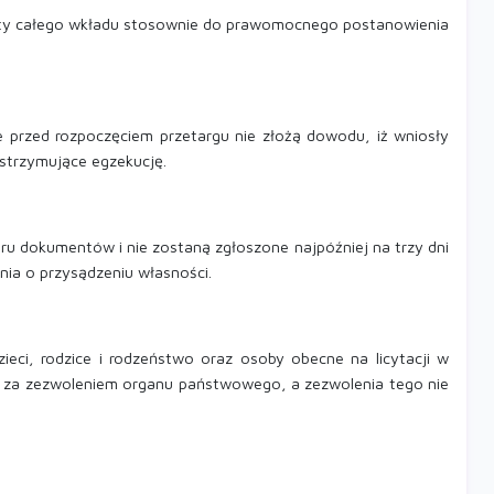
łaty całego wkładu stosownie do prawomocnego postanowienia
te przed rozpoczęciem przetargu nie złożą dowodu, iż wniosły
wstrzymujące egzekucję.
oru dokumentów i nie zostaną zgłoszone najpóźniej na trzy dni
nia o przysądzeniu własności.
ieci, rodzice i rodzeństwo oraz osoby obecne na licytacji w
ko za zezwoleniem organu państwowego, a zezwolenia tego nie