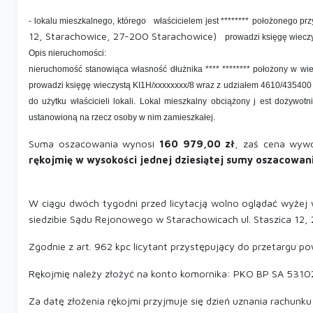
- lokalu mieszkalnego, którego
właścicielem jest ********
położonego pr
12, Starachowice, 27-200 Starachowice)
prowadzi księgę wiecz
Opis nieruchomości:
nieruchomość stanowiąca własność dłużnika **** ******** położony w wi
prowadzi księgę wieczystą KI1H/xxxxxxxx/8 wraz z udziałem 4610/435400 cz
do użytku właścicieli lokali. Lokal mieszkalny obciążony j est dożywo
ustanowioną na rzecz osoby w nim zamieszkałej.
Suma oszacowania wynosi
160 979,00 zł
, zaś cena wyw
rękojmię w wysokości jednej dziesiątej sumy oszacowani
W ciągu dwóch tygodni przed licytacją wolno oglądać wyżej
siedzibie
Sądu Rejonowego w Starachowicach
ul. Staszica 12
Zgodnie z art. 962 kpc licytant przystępujący do przetargu p
Rękojmię należy złożyć na konto komornika: PKO BP SA 
Za datę złożenia rękojmi przyjmuje się dzień uznania rachun