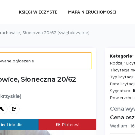
KSIĘGI WIECZYSTE
MAPA NIERUCHOMOŚCI
rachowice, Słoneczna 20/62 (świętokrzyskie)
Kategoria:
owane ogłoszenie
Rodzaj: Licy
1 licytacja 
Typ licytacji
owice, Słoneczna 20/62
Data licytac
Sygnatura:
krzyskie)
Powierzchni
Cena wyw
Cena osz
Linkedin
Pinterest
Wadium: 16