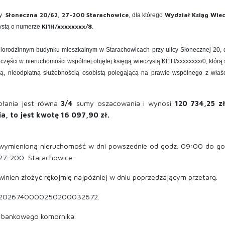
Słoneczna 20/62, 27-200 Starachowice
Wydział Ksiąg Wie
zy
, dla którego
KI1H/xxxxxxxx/8
ystą o numerze
.
elorodzinnym budynku mieszkalnym w Starachowicach przy ulicy Słonecznej 20,
ęści w nieruchomości wspólnej objętej księgą wieczystą KI1H/xxxxxxxx/0, którą s
tnią, nieodpłatną służebnością osobistą polegającą na prawie wspólnego z wła
ołania jest równa
3/4
sumy oszacowania i wynosi
120 734,25
z
a, to jest kwotę 16 097,90 zł.
 wymienioną nieruchomość w dni powszednie od godz. 09:00 do go
, 27-200 Starachowice.
owinien złożyć rękojmię najpóźniej w dniu poprzedzającym przetarg.
53102026740000250200032672.
ku bankowego komornika.