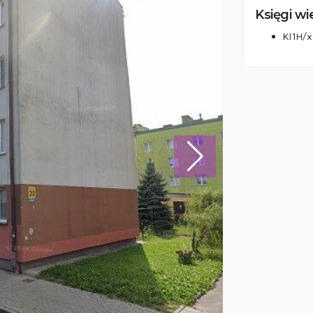
Księgi wi
KI1H/