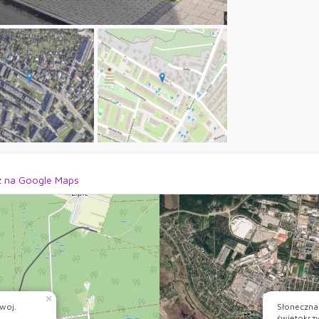
 na Google Maps
×
woj.
Słoneczna
świętokrzy