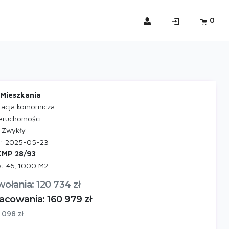
0
 Mieszkania
tacja komornicza
nieruchomości
: Zwykły
ji: 2025-05-23
KMP 28/93
a: 46,1000 M2
ołania: 120 734 zł
acowania: 160 979 zł
 098 zł