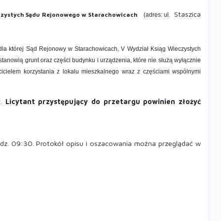
Staszica
czystych Sądu Rejonowego w Starachowicach
(adres: ul.
 dla której Sąd Rejonowy w Starachowicach, V Wydział Ksiąg Wieczystych
tanowią grunt oraz części budynku i urządzenia, które nie służą wyłącznie
ścicielem korzystania z lokalu mieszkalnego wraz z częściami wspólnymi
ł
.
Licytant przystępujący do przetargu powinien złożyć
dz. 09:30. Protokół opisu i oszacowania można przeglądać w