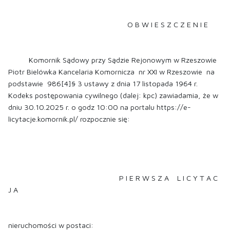
O B W I E S Z C Z E N I E
Komornik Sądowy przy Sądzie Rejonowym w Rzeszowie
Piotr Bielówka Kancelaria Komornicza nr XXI w Rzeszowie na
podstawie 986[4]§ 3 ustawy z dnia 17 listopada 1964 r.
Kodeks postępowania cywilnego (dalej: kpc) zawiadamia, że w
dniu 30.10.2025 r. o godz 10:00 na portalu https://e-
licytacje.komornik.pl/ rozpocznie się:
P I E R W S Z A L I C Y T A C
J A
nieruchomości w postaci: