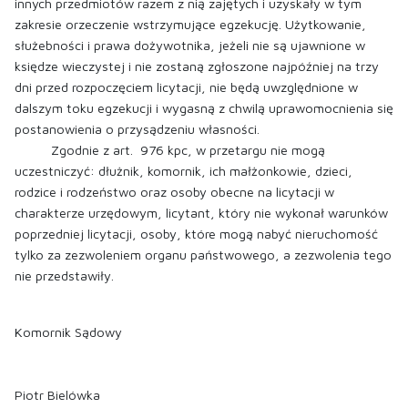
innych przedmiotów razem z nią zajętych i uzyskały w tym
zakresie orzeczenie wstrzymujące egzekucję. Użytkowanie,
służebności i prawa dożywotnika, jeżeli nie są ujawnione w
księdze wieczystej i nie zostaną zgłoszone najpóźniej na trzy
dni przed rozpoczęciem licytacji, nie będą uwzględnione w
dalszym toku egzekucji i wygasną z chwilą uprawomocnienia się
postanowienia o przysądzeniu własności.
Zgodnie z art. 976 kpc, w przetargu nie mogą
uczestniczyć: dłużnik, komornik, ich małżonkowie, dzieci,
rodzice i rodzeństwo oraz osoby obecne na licytacji w
charakterze urzędowym, licytant, który nie wykonał warunków
poprzedniej licytacji, osoby, które mogą nabyć nieruchomość
tylko za zezwoleniem organu państwowego, a zezwolenia tego
nie przedstawiły.
Komornik Sądowy
Piotr Bielówka