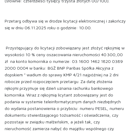
(słownie: czterdzieści tysięcy trzysta złotych 00/100).
Przetarg odbywa się w drodze licytacji elektronicznej i zakończy
się w dniu 06.11.2025 roku o godzinie: 10.00.
Przystępujący do licytacji zobowiązany jest złożyć rękojmię w
wysokości 10 % ceny oszacowania nieruchomości 40 300,00
zł na konto komornika o numerze: 03 1600 1462 1820 0389
2000 0004 w banku: BGŻ BNP Paribas Spółka Akcyjna z
dopskiem " wadium do sprawy KMP 4/21 najpóźniej na 2 dni
robocze przed rozpoczęciem przetargu. Za datę złożenia
rękojmi przyjmuje się dzień uznania rachunku bankowego
komornika. Wraz z rękojmią licytant zobowiązany jest do
podania w systemie teleinformatycznym danych niezbędnych
do wydania postanowienia o przybiciu: numeru PESEL, numeru
dokumentu stwierdzającego tożsamość i oświadczenia, czy
pozostaje w związku małżeńskim, a jeżeli tak, czy
nieruchomość zamierza nabyć do majątku wspólnego czy