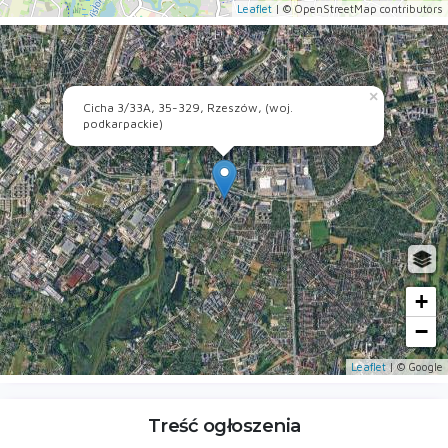
Leaflet
| © OpenStreetMap contributors
×
Cicha 3/33A, 35-329, Rzeszów, (woj.
podkarpackie)
+
−
Leaflet
| © Google
Treść ogłoszenia