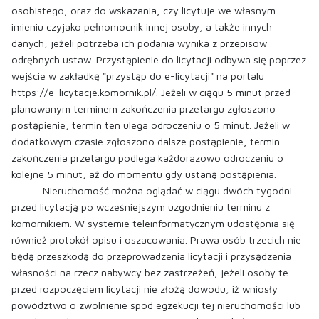
osobistego, oraz do wskazania, czy licytuje we własnym
imieniu czyjako pełnomocnik innej osoby, a także innych
danych, jeżeli potrzeba ich podania wynika z przepisów
odrębnych ustaw. Przystąpienie do licytacji odbywa się poprzez
wejście w zakładkę "przystąp do e-licytacji" na portalu
https://e-licytacje.komornik.pl/. Jeżeli w ciągu 5 minut przed
planowanym terminem zakończenia przetargu zgłoszono
postąpienie, termin ten ulega odroczeniu o 5 minut. Jeżeli w
dodatkowym czasie zgłoszono dalsze postąpienie, termin
zakończenia przetargu podlega każdorazowo odroczeniu o
kolejne 5 minut, aż do momentu gdy ustaną postąpienia.
Nieruchomość można oglądać w ciągu dwóch tygodni
przed licytacją po wcześniejszym uzgodnieniu terminu z
komornikiem. W systemie teleinformatycznym udostępnia się
również protokół opisu i oszacowania. Prawa osób trzecich nie
będą przeszkodą do przeprowadzenia licytacji i przysądzenia
własności na rzecz nabywcy bez zastrzeżeń, jeżeli osoby te
przed rozpoczęciem licytacji nie złożą dowodu, iż wniosły
powództwo o zwolnienie spod egzekucji tej nieruchomości lub