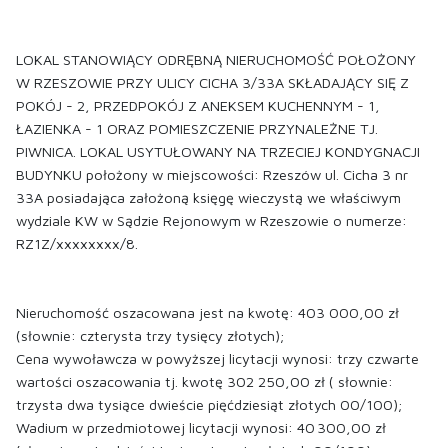
LOKAL STANOWIĄCY ODRĘBNĄ NIERUCHOMOŚĆ POŁOŻONY
W RZESZOWIE PRZY ULICY CICHA 3/33A SKŁADAJĄCY SIĘ Z
POKÓJ - 2, PRZEDPOKÓJ Z ANEKSEM KUCHENNYM - 1,
ŁAZIENKA - 1 ORAZ POMIESZCZENIE PRZYNALEŻNE TJ.
PIWNICA. LOKAL USYTUŁOWANY NA TRZECIEJ KONDYGNACJI
BUDYNKU położony w miejscowości: Rzeszów ul. Cicha 3 nr
33A posiadająca założoną księgę wieczystą we właściwym
wydziale KW w Sądzie Rejonowym w Rzeszowie o numerze:
RZ1Z/xxxxxxxx/8.
Nieruchomość oszacowana jest na kwotę: 403 000,00 zł
(słownie: czterysta trzy tysięcy złotych);
Cena wywoławcza w powyższej licytacji wynosi: trzy czwarte
wartości oszacowania tj. kwotę 302 250,00 zł ( słownie:
trzysta dwa tysiące dwieście pięćdziesiąt złotych 00/100);
Wadium w przedmiotowej licytacji wynosi: 40 300,00 zł