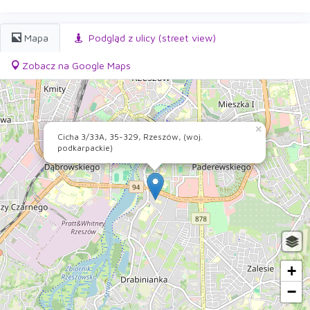
Mapa
Podgląd z ulicy (street view)
Zobacz na Google Maps
×
Cicha 3/33A, 35-329, Rzeszów, (woj.
podkarpackie)
+
−