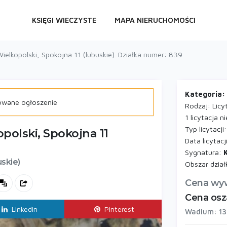
KSIĘGI WIECZYSTE
MAPA NIERUCHOMOŚCI
lkopolski, Spokojna 11 (lubuskie). Działka numer: 839
Kategoria:
owane ogłoszenie
Rodzaj: Licy
1 licytacja 
Typ licytacji
olski, Spokojna 11
Data licytac
Sygnatura:
uskie)
Obszar dział
Cena wyw
Cena osza
Linkedin
Pinterest
Wadium: 13 