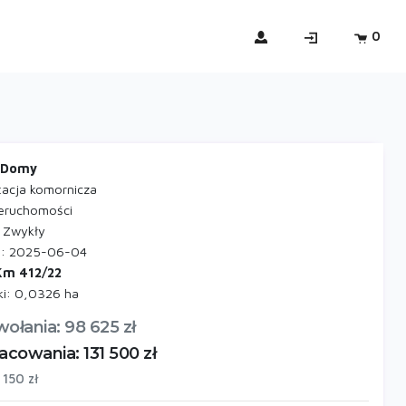
0
 Domy
tacja komornicza
nieruchomości
: Zwykły
ji: 2025-06-04
Km 412/22
ki: 0,0326 ha
ołania: 98 625 zł
cowania: 131 500 zł
150 zł