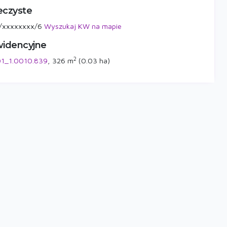
eczyste
/xxxxxxxx/6
Wyszukaj KW na mapie
widencyjne
2
1_1.0010.839
, 326 m
(0.03 ha)