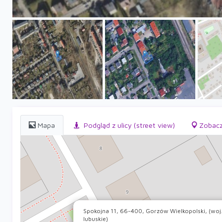
Mapa
Podgląd z ulicy (street view)
Zobacz
Spokojna 11, 66-400, Gorzów Wielkopolski, (woj
lubuskie)