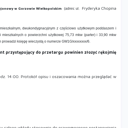
Fryderyka Chopina
ejonowy w Gorzowie Wielkopolskim
(adres: ul.
em mieszkalnym, dwukondygnacyjnym z częściowo użytkowym poddaszem i
 mieszkalnych o powierzchni użytkowej 75,73 mkw (parter) i 33,90 mkw
ch prowadzi księgę wieczystą o numerze GW1G/xxxxxxxx/6.
ant przystępujący do przetargu powinien złożyć rękojmię
dz. 14:00. Protokół opisu i oszacowania można przeglądać w
łaty całego wkładu stosownie do prawomocnego postanowienia