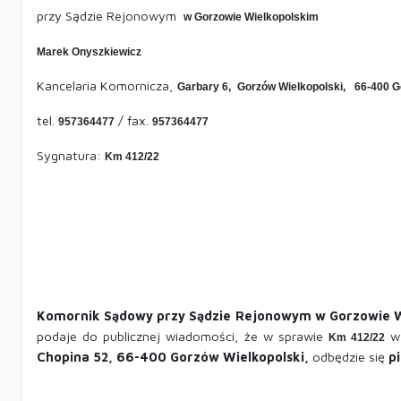
przy Sądzie Rejonowym
w Gorzowie Wielkopolskim
Marek Onyszkiewicz
Kancelaria Komornicza,
Garbary 6,
Gorzów Wielkopolski,
66-400 G
tel.
/ fax.
957364477
957364477
Sygnatura:
Km 412/22
Komornik Sądowy przy Sądzie Rejonowym w Gorzowie W
podaje do publicznej wiadomości, że w sprawie
w
Km 412/22
Chopina 52, 66-400 Gorzów Wielkopolski,
odbędzie się
p