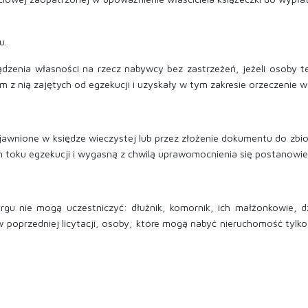
u.
sądzenia własności na rzecz nabywcy bez zastrzeżeń, jeżeli osoby 
z nią zajętych od egzekucji i uzyskały w tym zakresie orzeczenie 
ujawnione w księdze wieczystej lub przez złożenie dokumentu do zbi
m toku egzekucji i wygasną z chwilą uprawomocnienia się postanowie
gu nie mogą uczestniczyć: dłużnik, komornik, ich małżonkowie, dz
w poprzedniej licytacji, osoby, które mogą nabyć nieruchomość tyl