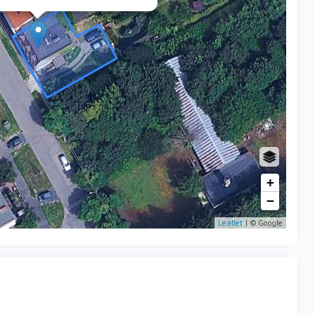
+
−
Leaflet
| © Google