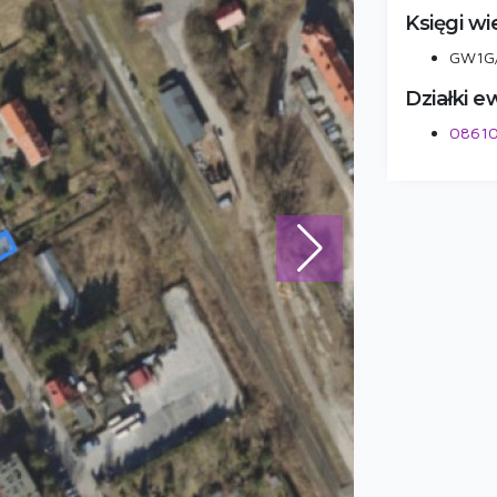
Księgi wi
GW1G
Działki e
08610