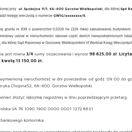
ul. Spokojna 11/1, 66-400 Gorzów Wielkopolski
Sąd R
żonej przy
, dla której
GW1G/xxxxxxxx/6
adzi księgę wieczystą o numerze
.
ziałkę gruntu nr 839 o powierzchni 0,0326 ha (326 mkw) zabudowanej budynki
iotowy udział w nieruchomości stanowi część dwóch niewyodrębnionych lokali
1, dla której Sąd Rejonowy w Gorzowie Wielkopolskim VI Wydział Ksiąg Wieczysty
ia jest równa
3/4
sumy oszacowania i wynosi
98 625,00
zł
.
Licyt
 kwotę 13 150,00 zł.
 wymienioną nieruchomość w dni powszednie od godz. 09:00 do go
yderyka Chopina52, 66-400 Gorzów Wielkopolski.
owinien złożyć rękojmię najpóźniej w dniu poprzedzającym przetarg.
k Polska SA 76 1090 1900 0000 0001 1272 8831.
ku bankowego komornika.
ciowej zaopatrzonej w upoważnienie właściciela książeczki do wyp