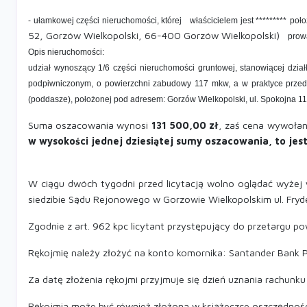
- ułamkowej części nieruchomości, której
właścicielem jest *********
poło
52, Gorzów Wielkopolski, 66-400 Gorzów Wielkopolski)
prow
Opis nieruchomości:
udział wynoszący 1/6 części nieruchomości gruntowej, stanowiącej d
podpiwniczonym, o powierzchni zabudowy 117 mkw, a w praktyce przedm
(poddasze), położonej pod adresem: Gorzów Wielkopolski, ul. Spokojna 1
Suma oszacowania wynosi
131 500,00 zł
, zaś cena wywołan
w wysokości jednej dziesiątej sumy oszacowania, to jest
W ciągu dwóch tygodni przed licytacją wolno oglądać wyżej
siedzibie
Sądu Rejonowego w Gorzowie Wielkopolskim
ul. Fr
Zgodnie z art. 962 kpc licytant przystępujący do przetargu p
Rękojmię należy złożyć na konto komornika: Santander Ban
Za datę złożenia rękojmi przyjmuje się dzień uznania rachun
Rękojmia może być również złożona w książeczce oszczędnoś