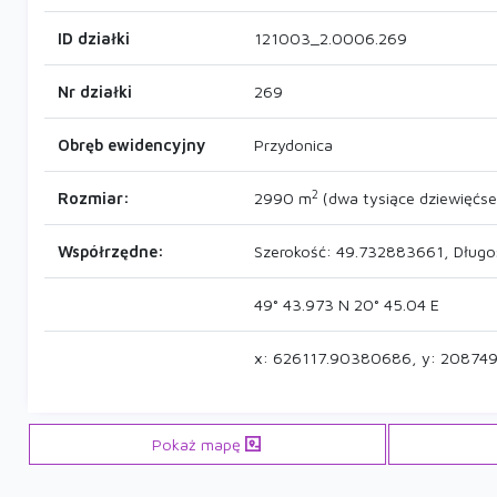
ID działki
121003_2.0006.269
Nr działki
269
Obręb ewidencyjny
Przydonica
2
Rozmiar:
2990 m
(dwa tysiące dziewięćse
Współrzędne:
Szerokość: 49.732883661, Dług
49° 43.973 N 20° 45.04 E
x: 626117.90380686, y: 20874
Pokaż mapę