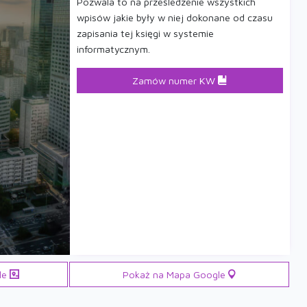
Pozwala to na prześledzenie wszystkich
wpisów jakie były w niej dokonane od czasu
zapisania tej księgi w systemie
informatycznym.
Zamów numer KW
le
Pokaż na
Mapa Google