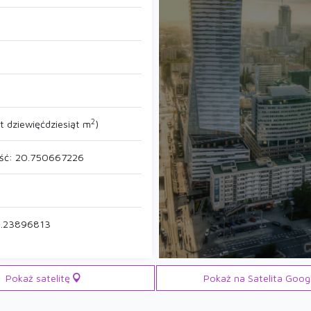
2
t dziewięćdziesiąt m
)
ość: 20.750667226
9.23896813
Pokaż satelitę
Pokaż na
Satelita Goog